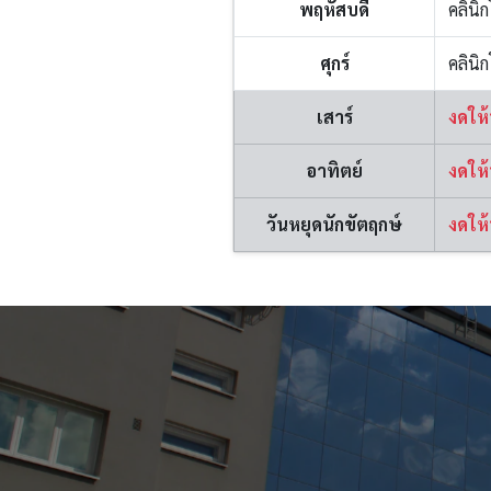
พฤหัสบดี
คลินิ
ศุกร์
คลินิ
เสาร์
งดให้
อาทิตย์
งดให้
วันหยุดนักขัตฤกษ์
งดให้