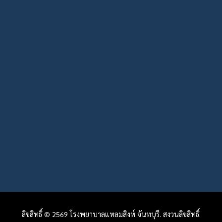
ลิขสิทธิ์ © 2569 โรงพยาบาลแหลมสิงห์ จันทบุรี. สงวนลิขสิทธิ์.